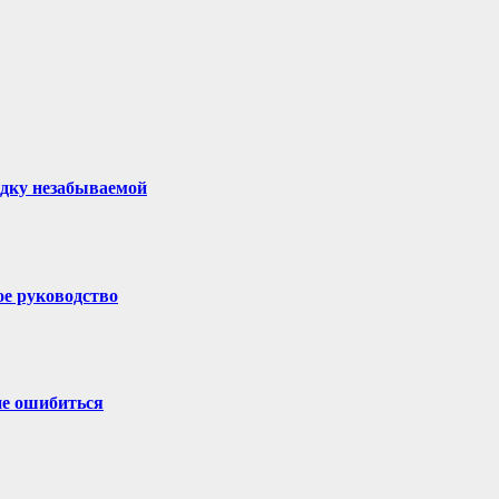
здку незабываемой
ое руководство
не ошибиться