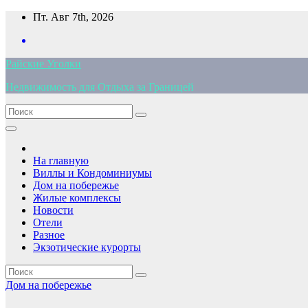
Перейти
Пт. Авг 7th, 2026
к
содержимому
Райские Уголки
Недвижимость для Отдыха за Границей
На главную
Виллы и Кондоминиумы
Дом на побережье
Жилые комплексы
Новости
Отели
Разное
Экзотические курорты
Дом на побережье