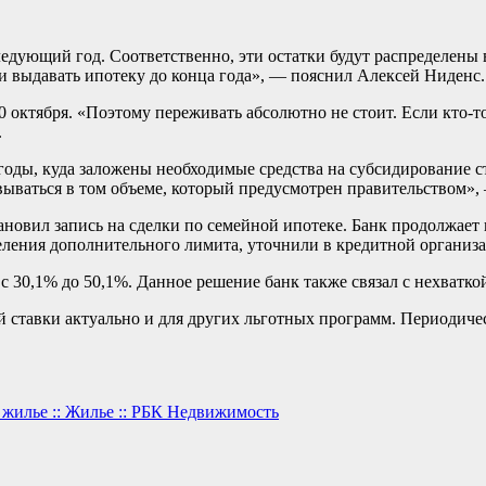
ледующий год. Соответственно, эти остатки будут распределены в
 выдавать ипотеку до конца года», — пояснил Алексей Ниденс.
октября. «Поэтому переживать абсолютно не стоит. Если кто-то 
.
годы, куда заложены необходимые средства на субсидирование 
вываться в том объеме, который предусмотрен правительством»,
ановил запись на сделки по семейной ипотеке. Банк продолжает
деления дополнительного лимита, уточнили в кредитной организ
с 30,1% до 50,1%. Данное решение банк также связал с нехватко
й ставки актуально и для других льготных программ. Периодич
жилье :: Жилье :: РБК Недвижимость