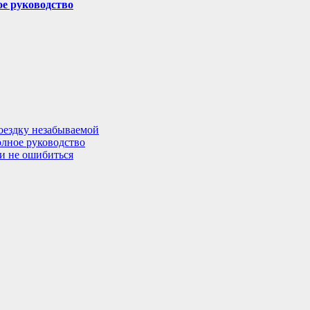
ое руководство
поездку незабываемой
олное руководство
 и не ошибиться