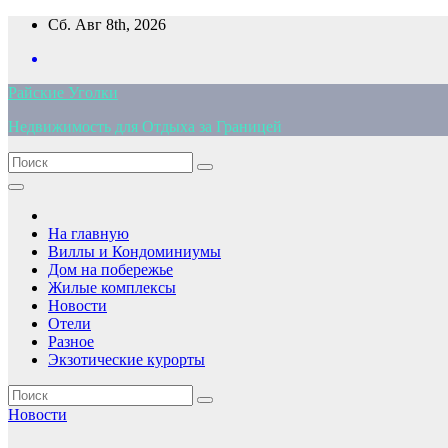
Перейти
Сб. Авг 8th, 2026
к
содержимому
Райские Уголки
Недвижимость для Отдыха за Границей
На главную
Виллы и Кондоминиумы
Дом на побережье
Жилые комплексы
Новости
Отели
Разное
Экзотические курорты
Новости