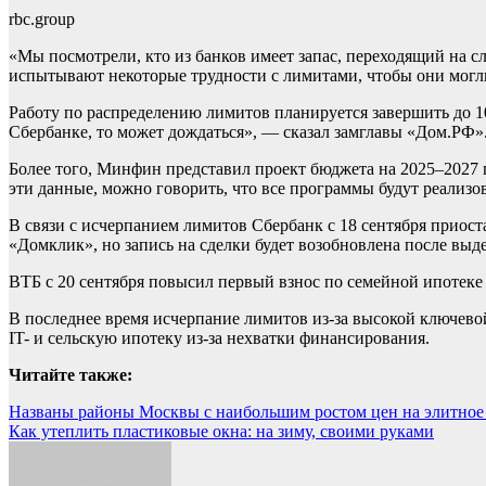
rbc.group
«Мы посмотрели, кто из банков имеет запас, переходящий на с
испытывают некоторые трудности с лимитами, чтобы они могли
Работу по распределению лимитов планируется завершить до 10 
Сбербанке, то может дождаться», — сказал замглавы «Дом.РФ»
Более того, Минфин представил проект бюджета на 2025–2027 
эти данные, можно говорить, что все программы будут реализо
В связи с исчерпанием лимитов Сбербанк с 18 сентября приост
«Домклик», но запись на сделки будет возобновлена после вы
ВТБ с 20 сентября повысил первый взнос по семейной ипотеке 
В последнее время исчерпание лимитов из-за высокой ключево
IT- и сельскую ипотеку из-за нехватки финансирования.
Читайте также:
Навигация
Названы районы Москвы с наибольшим ростом цен на элитное 
Как утеплить пластиковые окна: на зиму, своими руками
по
записям