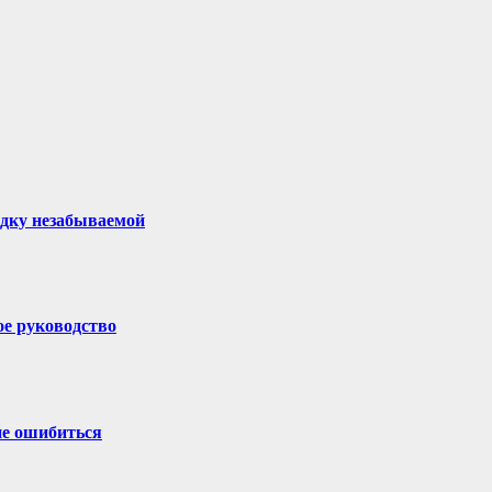
здку незабываемой
ое руководство
не ошибиться