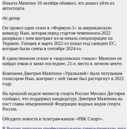
Никита Мазепин 16 октября объявил, что решил уйти из
автоспорта.
rbc.group
Он провел один сезон в «Формуле-1» за американскую
команду Haas, которая перед стартом чемпионата-2022
разорвала с ним контракт из-за начала спецоперации на
Украине. Гонщик в марте 2022-го попал под санкции ЕС,
которые были сняты в сентябре 2024-го.
В единственном сезоне в «королевских гонках» Мазепин не
набрал очков и занял последнее, 21-е, место в личном зачете.
Компания Дмитрия Мазепина «Уралкалий» была титульным
спонсором Haas, контракт с ней также был расторгнут в 2022
году.
На прошлой неделе министр спорта России Михаил Дегтярев
сообщил, что поддержал кандидатуру Дмитрия Мазепина на
пост главы объединенной Федерации водных видов спорта
России.
Обсудите новость в телеграм-канале «РБК Спорт».
В России запустили профессиональную гимнастическую лигу