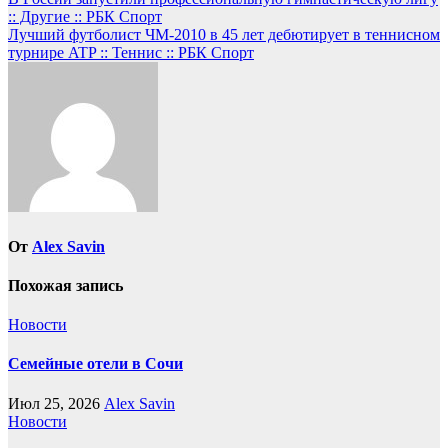
Навигация
:: Другие :: РБК Спорт
по
Лучший футболист ЧМ-2010 в 45 лет дебютирует в теннисном
записям
турнире ATP :: Теннис :: РБК Спорт
От
Alex Savin
Похожая запись
Новости
Семейные отели в Сочи
Июл 25, 2026
Alex Savin
Новости