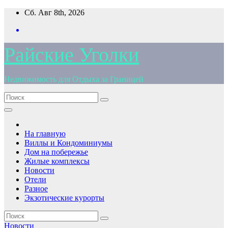
Перейти
Сб. Авг 8th, 2026
к
содержимому
Райские Уголки
Недвижимость для Отдыха за Границей
На главную
Виллы и Кондоминиумы
Дом на побережье
Жилые комплексы
Новости
Отели
Разное
Экзотические курорты
Новости