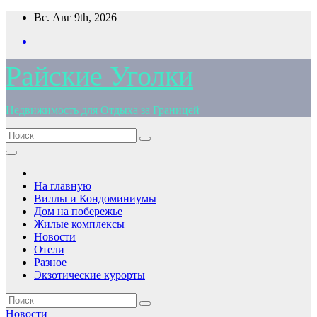
Перейти
Вс. Авг 9th, 2026
к
содержимому
Райские Уголки
Недвижимость для Отдыха за Границей
На главную
Виллы и Кондоминиумы
Дом на побережье
Жилые комплексы
Новости
Отели
Разное
Экзотические курорты
Новости