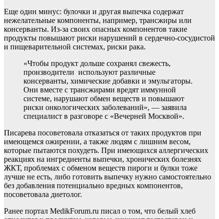
Еще один минус: булочки и другая выпечка содержат
нежелательные компоненты, например, трансжиры или
консерванты. Из-за своих опасных компонентов такие
продукты повышают риски нарушений в сердечно-сосудистой
и пищеварительной системах, риски рака.
«Чтобы продукт дольше сохранял свежесть,
производители используют различные
консерванты, химические добавки и эмульгаторы.
Они вместе с трансжирами вредят иммунной
системе, нарушают обмен веществ и повышают
риски онкологических заболеваний», — заявила
специалист в разговоре с «Вечерней Москвой».
Писарева посоветовала отказаться от таких продуктов при
имеющемся ожирении, а также людям с лишним весом,
которые пытаются похудеть. При имеющихся аллергических
реакциях на ингредиенты выпечки, хронических болезнях
ЖКТ, проблемах с обменом веществ пироги и булки тоже
лучше не есть, либо готовить выпечку нужно самостоятельно
без добавления потенциально вредных компонентов,
посоветовала диетолог.
Ранее портал MedikForum.ru писал о том, что белый хлеб