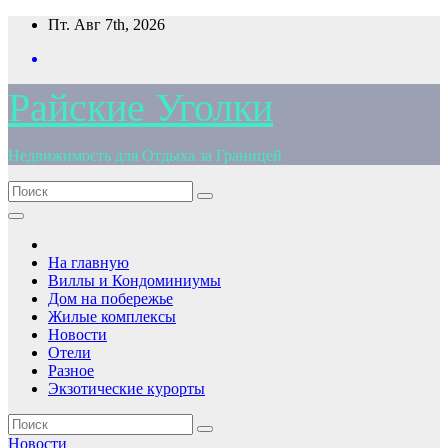
Перейти
Пт. Авг 7th, 2026
к
содержимому
Райские Уголки
Недвижимость для Отдыха за Границей
На главную
Виллы и Кондоминиумы
Дом на побережье
Жилые комплексы
Новости
Отели
Разное
Экзотические курорты
Новости