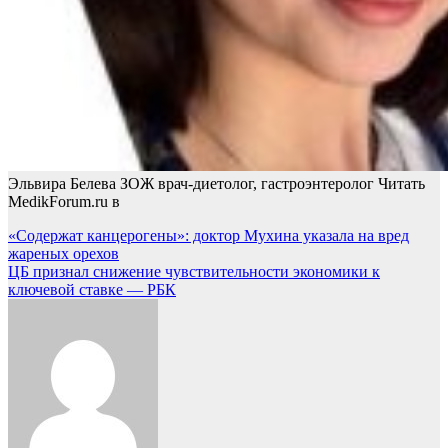
Эльвира Белева ЗОЖ врач-диетолог, гастроэнтеролог
Читать
MedikForum.ru в
Навигация
«Содержат канцерогены»: доктор Мухина указала на вред
жареных орехов
по
ЦБ признал снижение чувствительности экономики к
записям
ключевой ставке — РБК