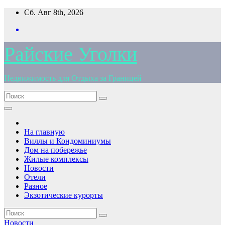
Перейти
Сб. Авг 8th, 2026
к
содержимому
Райские Уголки
Недвижимость для Отдыха за Границей
На главную
Виллы и Кондоминиумы
Дом на побережье
Жилые комплексы
Новости
Отели
Разное
Экзотические курорты
Новости