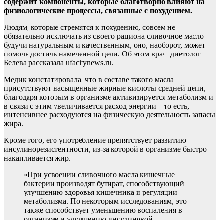
содержит компоненты, которые благотворно влияют на
физиологические процессы, связанные с похудением.
Людям,
которые стремятся к похудению, совсем не
обязательно исключать из своего рациона сливочное масло –
будучи натуральным и качественным, оно, наоборот, может
помочь достичь намеченной цели. Об этом врач- диетолог
Белева рассказала ufacitynews.ru.
Медик констатировала, что в составе такого масла
присутствуют насыщенные жирные кислоты средней цепи,
благодаря которым в организме активизируется метаболизм и
в связи с этим увеличивается расход энергии – то есть,
интенсивнее расходуются на физическую деятельность запасы
жира.
Кроме того, его употребление препятствует развитию
инсулинорезистентности, из-за которой в организме быстро
накапливается жир.
«При усвоении сливочного масла кишечные
бактерии производят бутират, способствующий
улучшению здоровья кишечника и регуляции
метаболизма. По некоторым исследованиям, это
также способствует уменьшению воспаления в
организме и улучшению инсулиновой