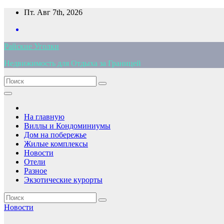
Перейти
Пт. Авг 7th, 2026
к
содержимому
Райские Уголки
Недвижимость для Отдыха за Границей
На главную
Виллы и Кондоминиумы
Дом на побережье
Жилые комплексы
Новости
Отели
Разное
Экзотические курорты
Новости