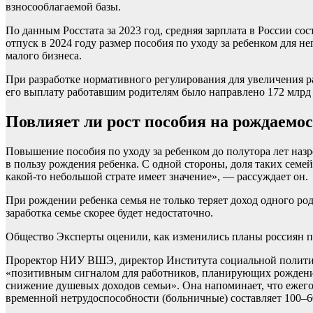
взносооблагаемой базы.
По данным Росстата за 2023 год, средняя зарплата в России сост
отпуск в 2024 году размер пособия по уходу за ребенком для не
малого бизнеса.
При разработке нормативного регулирования для увеличения р
его выплату работавшим родителям было направлено 172 млрд ру
Повлияет ли рост пособия на рождаемо
Повышение пособия по уходу за ребенком до полутора лет назр
в пользу рождения ребенка. С одной стороны, доля таких семе
какой-то небольшой страте имеет значение», — рассуждает он.
При рождении ребенка семья не только теряет доход одного ро
заработка семье скорее будет недостаточно.
Общество
Эксперты оценили, как изменились планы россиян 
Проректор НИУ ВШЭ, директор Института социальной политики
«позитивным сигналом для работников, планирующих рождение 
снижение душевых доходов семьи». Она напоминает, что ежегод
временной нетрудоспособности (больничные) составляет 100–60