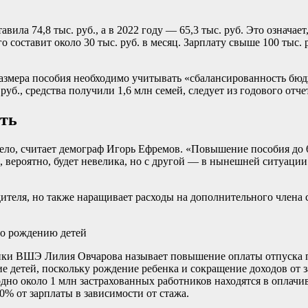
авила 74,8 тыс. руб., а в 2022 году — 65,3 тыс. руб. Это означа
го составит около 30 тыс. руб. в месяц. Зарплату свыше 100 тыс.
азмера пособия необходимо учитывать «сбалансированность бюдж
б., средства получили 1,6 млн семей, следует из годового отче
сть
ело, считает демограф Игорь Ефремов. «Повышение пособия до 6
й, вероятно, будет невелика, но с другой — в нынешней ситуац
дителя, но также наращивает расходы на дополнительного члена
по рождению детей
 ВШЭ Лилия Овчарова называет повышение оплаты отпуска по у
детей, поскольку рождение ребенка и сокращение доходов от за
но около 1 млн застрахованных работников находятся в оплачив
% от зарплаты в зависимости от стажа.