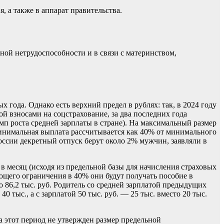
 а также в аппарат правительства.
ной нетрудоспособности и в связи с материнством,
 года. Однако есть верхний предел в рублях: так, в 2024 году
й взносами на соцстрахование, за два последних года
мп роста средней зарплаты в стране). На максимальный размер
 Минимальная выплата рассчитывается как 40% от минимального
оссии декретный отпуск берут около 2% мужчин, заявляли в
 в месяц (исходя из предельной базы для начисления страховых
вующего ограничения в 40% они будут получать пособие в
 86,2 тыс. руб. Родитель со средней зарплатой предыдущих
40 тыс., а с зарплатой 50 тыс. руб. — 25 тыс. вместо 20 тыс.
а этот период не утвержден размер предельной