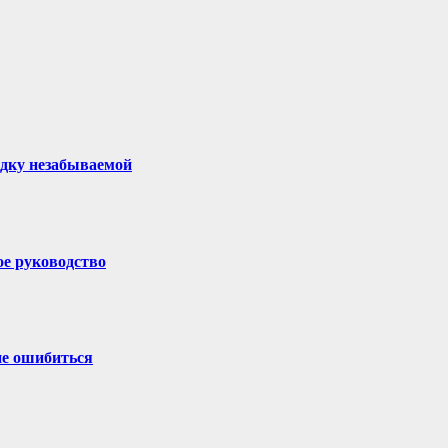
здку незабываемой
ое руководство
не ошибиться