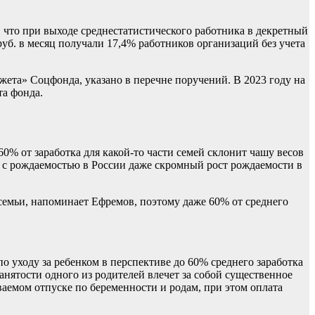
ет, что при выходе среднестатистического работника в декретный
 руб. в месяц получали 17,4% работников организаций без учета
ета» Соцфонда, указано в перечне поручений. В 2023 году на
та фонда.
0% от заработка для какой-то части семей склонит чашу весов
ии с рождаемостью в России даже скромный рост рождаемости в
 семьи, напоминает Ефремов, поэтому даже 60% от среднего
ходу за ребенком в перспективе до 60% среднего заработка
нятости одного из родителей влечет за собой существенное
аемом отпуске по беременности и родам, при этом оплата