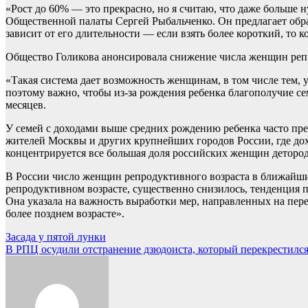
«Рост до 60% — это прекрасно, но я считаю, что даже больше
Общественной палаты Сергей Рыбальченко. Он предлагает обра
зависит от его длительности — если взять более короткий, то
Общество
Голикова анонсировала снижение числа женщин реп
«Такая система дает возможность женщинам, в том числе тем, у
поэтому важно, чтобы из-за рождения ребенка благополучие с
месяцев.
У семей с доходами выше средних рождению ребенка часто преп
жителей Москвы и других крупнейших городов России, где дох
концентрируется все большая доля российских женщин детородн
В России число женщин репродуктивного возраста в ближайшие
репродуктивном возрасте, существенно снизилось, тенденция по
Она указала на важность выработки мер, направленных на пе
более позднем возрасте».
Навигация
Засада у пятой лунки
В РПЦ осудили отстранение дзюдоиста, который перекрестился
по
записям