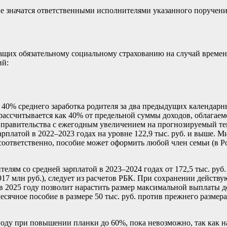
значатся ответственными исполнителями указанного поручения,
жащих обязательному социальному страхованию на случай времен
ий:
40% среднего заработка родителя за два предыдущих календарных
 рассчитывается как 40% от предельной суммы доходов, облагаемо
и правительства с ежегодным увеличением на прогнозируемый те
зарплатой в 2022–2023 годах на уровне 122,9 тыс. руб. и выше.
 соответственно, пособие может оформить любой член семьи (в Р
елям со средней зарплатой в 2023–2024 годах от 172,5 тыс. руб.
1,917 млн руб.), следует из расчетов РБК. При сохранении дейст
в 2025 году позволит нарастить размер максимальной выплаты до
месячное пособие в размере 50 тыс. руб. против прежнего размера 
году при повышении планки до 60%, пока невозможно, так как н