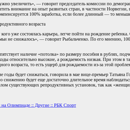
 нужно увеличить», — говорит председатель комиссии по демогр
тить внимание на опыт развитых стран, в частности Норвегии, 
 компенсируется 100% заработка, если более длинный — то меньше
родуктивного возраста
 кого уже состоялась карьера, легче пойти на рождение ребенка
емьи не снижалось», — говорит Рыбальченко. По его мнению, 1
ятствует наличие «потолка» по размеру пособия в рублях, подч
оды относительно высокие, а рождаемость низкая. При этом в т
ого возраста, то есть ущерб для рождаемости из-за этой пробл
 годы будет снижаться, говорила в мае вице-премьер Татьяна Г
 снижению будет еще достаточно длительное время наблюдаться, 
релом существующих репродуктивных установок, так как «женщ
 на Олимпиаде :: Другие :: РБК Спорт