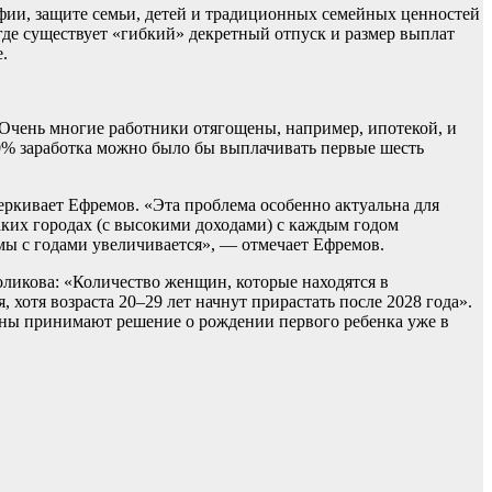
афии, защите семьи, детей и традиционных семейных ценностей
где существует «гибкий» декретный отпуск и размер выплат
.
. Очень многие работники отягощены, например, ипотекой, и
00% заработка можно было бы выплачивать первые шесть
еркивает Ефремов. «Эта проблема особенно актуальна для
аких городах (с высокими доходами) с каждым годом
емы с годами увеличивается», — отмечает Ефремов.
оликова: «Количество женщин, которые находятся в
хотя возраста 20–29 лет начнут прирастать после 2028 года».
ины принимают решение о рождении первого ребенка уже в