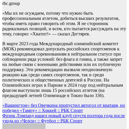
rbc.group
«Мы их не осуждаем, потому что нужно быть
профессиональным атлетом, добиться высших результатов,
чтобы иметь право говорить об этом. Я не сторонник
радикальных позиций, и всем, кто пытается рассуждать на эту
тему, говорю: «Хватит!» — сказал Дегтярев.
В марте 2023 года Международный олимпийский комитет
(МОК) рекомендовал допускать российских спортсменов к
международным соревнованиям в нейтральном статусе при
соблюдении ряда условий: без флага и гимна, а также запрет
на любые связи с военными действиями или их публичную
поддержку. Эти рекомендации вызвали неоднозначную
реакцию как среди самих спортсменов, так и среди
политических и общественных деятелей в России. На
Олимпийских играх в Париже в 2024 году под нейтральным
флагом выступили лишь 15 российских атлетов (на
предыдущей летней Олимпиаде в Токио было 336).
Навигация
«Вашингтон» без Овечкина пропустил автогол от вратаря, но
победил «Тампу» :: Хоккей :: РБК Спорт
по
Фрэнк Лэмпард нашел новый клуб спустя полтора года после
записям
ухода из «Челси» :: Футбол :: РБК Спорт