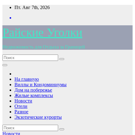
Перейти
Пт. Авг 7th, 2026
к
содержимому
Райские Уголки
Недвижимость для Отдыха за Границей
На главную
Виллы и Кондоминиумы
Дом на побережье
Жилые комплексы
Новости
Отели
Разное
Экзотические курорты
Новости