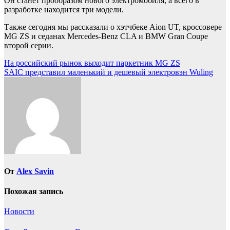
Он станет прообразом нового электромобиля, а всего в
разработке находится три модели.
Также сегодня мы рассказали о хэтчбеке Aion UT, кроссовере
MG ZS и седанах Mercedes-Benz CLA и BMW Gran Coupe
второй серии.
Навигация
На российский рынок выходит паркетник MG ZS
SAIC представил маленький и дешевый электровэн Wuling
по
записям
От
Alex Savin
Похожая запись
Новости