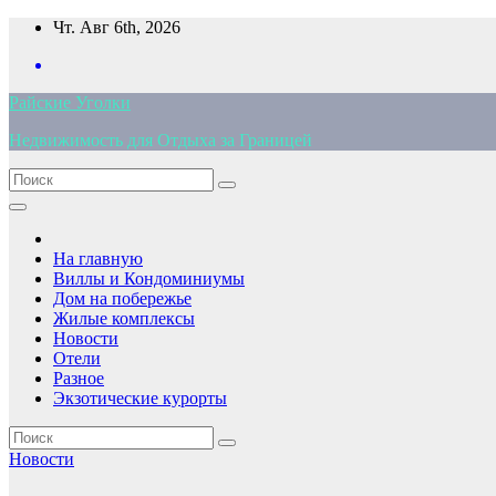
Перейти
Чт. Авг 6th, 2026
к
содержимому
Райские Уголки
Недвижимость для Отдыха за Границей
На главную
Виллы и Кондоминиумы
Дом на побережье
Жилые комплексы
Новости
Отели
Разное
Экзотические курорты
Новости