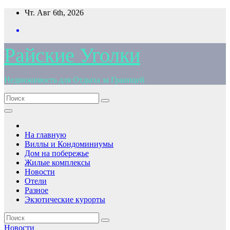
Перейти
Чт. Авг 6th, 2026
к
содержимому
Райские Уголки
Недвижимость для Отдыха за Границей
На главную
Виллы и Кондоминиумы
Дом на побережье
Жилые комплексы
Новости
Отели
Разное
Экзотические курорты
Новости