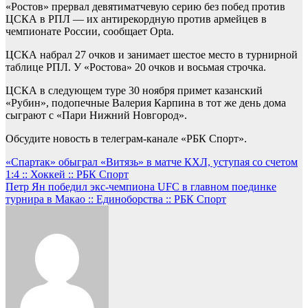
«Ростов» прервал девятиматчевую серию без побед против
ЦСКА в РПЛ — их антирекордную против армейцев в
чемпионате России, сообщает Opta.
ЦСКА набрал 27 очков и занимает шестое место в турнирной
таблице РПЛ. У «Ростова» 20 очков и восьмая строчка.
ЦСКА в следующем туре 30 ноября примет казанский
«Рубин», подопечные Валерия Карпина в тот же день дома
сыграют с «Пари Нижний Новгород».
Обсудите новость в телеграм-канале «РБК Спорт».
Навигация
«Спартак» обыграл «Витязь» в матче КХЛ, уступая со счетом
1:4 :: Хоккей :: РБК Спорт
по
Петр Ян победил экс-чемпиона UFC в главном поединке
записям
турнира в Макао :: Единоборства :: РБК Спорт