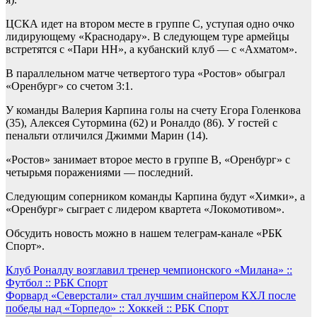
ЦСКА идет на втором месте в группе С, уступая одно очко
лидирующему «Краснодару». В следующем туре армейцы
встретятся с «Пари НН», а кубанский клуб — с «Ахматом».
В параллельном матче четвертого тура «Ростов» обыграл
«Оренбург» со счетом 3:1.
У команды Валерия Карпина голы на счету Егора Голенкова
(35), Алексея Сутормина (62) и Роналдо (86). У гостей с
пенальти отличился Джимми Марин (14).
«Ростов» занимает второе место в группе B, «Оренбург» с
четырьмя поражениями — последний.
Следующим соперником команды Карпина будут «Химки», а
«Оренбург» сыграет с лидером квартета «Локомотивом».
Обсудить новость можно в нашем телеграм-канале «РБК
Спорт».
Навигация
Клуб Роналду возглавил тренер чемпионского «Милана» ::
Футбол :: РБК Спорт
по
Форвард «Северстали» стал лучшим снайпером КХЛ после
записям
победы над «Торпедо» :: Хоккей :: РБК Спорт