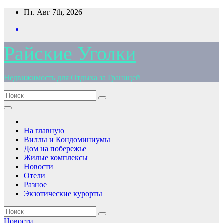
Перейти
Пт. Авг 7th, 2026
к
содержимому
Райские Уголки
Недвижимость для Отдыха за Границей
На главную
Виллы и Кондоминиумы
Дом на побережье
Жилые комплексы
Новости
Отели
Разное
Экзотические курорты
Новости