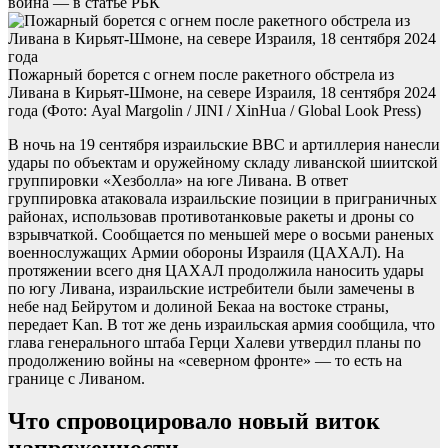
война — в статье РБК
Пожарный борется с огнем после ракетного обстрела из
Ливана в Кирьят-Шмоне, на севере Израиля, 18 сентября 2024
года
(Фото: Ayal Margolin / JINI / XinHua / Global Look Press)
В ночь на 19 сентября израильские ВВС и артиллерия нанесли
удары по объектам и оружейному складу ливанской шиитской
группировки «Хезболла» на юге Ливана. В ответ
группировка атаковала израильские позиции в приграничных
районах, использовав противотанковые ракеты и дроны со
взрывчаткой. Сообщается по меньшей мере о восьми раненых
военнослужащих Армии обороны Израиля (ЦАХАЛ). На
протяжении всего дня ЦАХАЛ продолжила наносить удары
по югу Ливана, израильские истребители были замечены в
небе над Бейрутом и долиной Бекаа на востоке страны,
передает Kan. В тот же день израильская армия сообщила, что
глава генерального штаба Герци Халеви утвердил планы по
продолжению войны на «северном фронте» — то есть на
границе с Ливаном.
Что спровоцировало новый виток