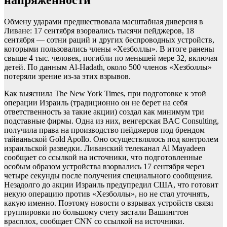
напряженности
Обмену ударами предшествовала масштабная диверсия в
Ливане: 17 сентября взорвались тысячи пейджеров, 18
сентября — сотни раций и других беспроводных устройств,
которыми пользовались члены «Хезболлы». В итоге ранены
свыше 4 тыс. человек, погибли по меньшей мере 32, включая
детей. По данным Al-Hadath, около 500 членов «Хезболлы»
потеряли зрение из-за этих взрывов.
Как выяснила The New York Times, при подготовке к этой
операции Израиль (традиционно он не берет на себя
ответственность за такие акции) создал как минимум три
подставные фирмы. Одна из них, венгерская BAC Consulting,
получила права на производство пейджеров под брендом
тайваньской Gold Apollo. Оно осуществлялось под контролем
израильской разведки. Ливанский телеканал Al Mayadeen
сообщает со ссылкой на источники, что подготовленные
особым образом устройства взорвались 17 сентября через
четыре секунды после получения специального сообщения.
Незадолго до акции Израиль предупредил США, что готовит
некую операцию против «Хезболлы», но не стал уточнять,
какую именно. Поэтому новости о взрывах устройств связи
группировки по большому счету застали Вашингтон
врасплох, сообщает CNN со ссылкой на источники.