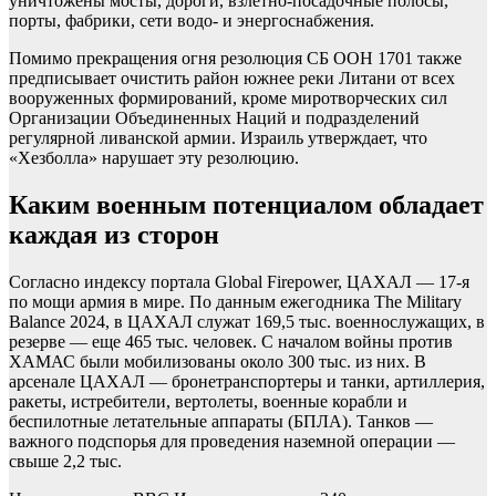
уничтожены мосты, дороги, взлетно-посадочные полосы,
порты, фабрики, сети водо- и энергоснабжения.
Помимо прекращения огня резолюция СБ ООН 1701 также
предписывает очистить район южнее реки Литани от всех
вооруженных формирований, кроме миротворческих сил
Организации Объединенных Наций и подразделений
регулярной ливанской армии. Израиль утверждает, что
«Хезболла» нарушает эту резолюцию.
Каким военным потенциалом обладает
каждая из сторон
Согласно индексу портала Global Firepower, ЦАХАЛ — 17-я
по мощи армия в мире. По данным ежегодника The Military
Balance 2024, в ЦАХАЛ служат 169,5 тыс. военнослужащих, в
резерве — еще 465 тыс. человек. С началом войны против
ХАМАС были мобилизованы около 300 тыс. из них. В
арсенале ЦАХАЛ — бронетранспортеры и танки, артиллерия,
ракеты, истребители, вертолеты, военные корабли и
беспилотные летательные аппараты (БПЛА). Танков —
важного подспорья для проведения наземной операции —
свыше 2,2 тыс.