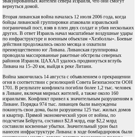
эвакуированных жителей севера Израиля, что они смогут
вернуться домой.
Вторая ливанская война началась 12 июля 2006 года, когда
бойцы ливанской группировки атаковали израильский
пограничный пост, взяв в плен двух солдат и убив нескольких
других. В ответ Израиль начал масштабные воздушные удары
по инфраструктуре и военным объектам «Хезболлы». Боевые
действия продолжались около месяца и охватили
преимущественно юг Ливана. Ливанская группировка
проводила массированные ракетные обстрелы северных
районов Израиля. ЦАХАЛ удалось продвинуться вглубь
Ливана на 15–20 км, выйдя к реке Литани.
Война закончилась 14 августа с объявлением о прекращении
огня в соответствии с резолюцией Совета Безопасности ООН
1701. В результате конфликта погибли более 1,2 тыс. человек
в Ливане, включая мирных жителей, а также около 160
израильтян. Конфликт привел к значительным разрушениям в
Ливане. Порядка 974 тыс. ливанцев были вынуждены
покинуть свои дома, были разрушены 125 тыс. жилых домов
и квартир. Прямой экономический урон от войны, по
подсчетам Бейрута, составил $2,8 млрд, еще $2,2 млрд
составили косвенные убытки. Значительный урон был
нанесен инфраструктуре Ливана: в ходе бомбардировок были