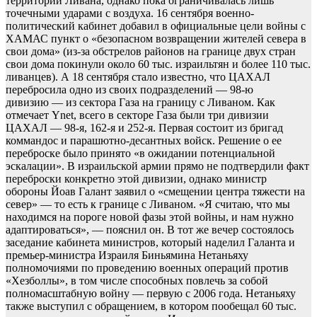
территории Ливана, однако пока ограничивалась лишь
точечными ударами с воздуха. 16 сентября военно-
политический кабинет добавил в официальные цели войны с
ХАМАС пункт о «безопасном возвращении жителей севера в
свои дома» (из-за обстрелов районов на границе двух стран
свои дома покинули около 60 тыс. израильтян и более 110 тыс.
ливанцев). А 18 сентября стало известно, что ЦАХАЛ
перебросила одно из своих подразделений — 98-ю
дивизию — из сектора Газа на границу с Ливаном. Как
отмечает Ynet, всего в секторе Газа были три дивизии
ЦАХАЛ — 98-я, 162-я и 252-я. Первая состоит из бригад
коммандос и парашютно-десантных войск. Решение о ее
переброске было принято «в ожидании потенциальной
эскалации». В израильской армии прямо не подтвердили факт
переброски конкретно этой дивизии, однако министр
обороны Йоав Галант заявил о «смещении центра тяжести на
север» — то есть к границе с Ливаном. «Я считаю, что мы
находимся на пороге новой фазы этой войны, и нам нужно
адаптироваться», — пояснил он. В тот же вечер состоялось
заседание кабинета министров, который наделил Галанта и
премьер-министра Израиля Биньямина Нетаньяху
полномочиями по проведению военных операций против
«Хезболлы», в том числе способных повлечь за собой
полномасштабную войну — первую с 2006 года. Нетаньяху
также выступил с обращением, в котором пообещал 60 тыс.