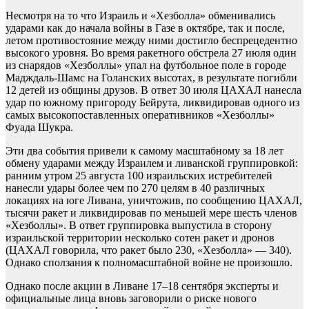
Несмотря на то что Израиль и «Хезболла» обменивались
ударами как до начала войны в Газе в октябре, так и после,
летом противостояние между ними достигло беспрецедентно
высокого уровня. Во время ракетного обстрела 27 июля один
из снарядов «Хезболлы» упал на футбольное поле в городе
Мадждаль-Шамс на Голанских высотах, в результате погибли
12 детей из общины друзов. В ответ 30 июля ЦАХАЛ нанесла
удар по южному пригороду Бейрута, ликвидировав одного из
самых высокопоставленных оперативников «Хезболлы»
Фуада Шукра.
Эти два события привели к самому масштабному за 18 лет
обмену ударами между Израилем и ливанской группировкой:
ранним утром 25 августа 100 израильских истребителей
нанесли удары более чем по 270 целям в 40 различных
локациях на юге Ливана, уничтожив, по сообщению ЦАХАЛ,
тысячи ракет и ликвидировав по меньшей мере шесть членов
«Хезболлы». В ответ группировка выпустила в сторону
израильской территории несколько сотен ракет и дронов
(ЦАХАЛ говорила, что ракет было 230, «Хезболла» — 340).
Однако сползания к полномасштабной войне не произошло.
Однако после акции в Ливане 17–18 сентября эксперты и
официальные лица вновь заговорили о риске нового