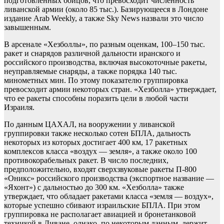
подготовленных бойцов, что превосходит численность
ливанской армии (около 85 тыс.). Базирующееся в Лондоне
издание Arab Weekly, а также Sky News назвали это число
завышенным.
В арсенале «Хезболлы», по разным оценкам, 100–150 тыс.
ракет и снарядов различной дальности иранского и
российского производства, включая высокоточные ракеты,
неуправляемые снаряды, а также порядка 140 тыс.
минометных мин. По этому показателю группировка
превосходит армии некоторых стран. «Хезболла» утверждает,
что ее ракеты способны поразить цели в любой части
Израиля.
По данным ЦАХАЛ, на вооружении у ливанской
группировки также несколько сотен БПЛА, дальность
некоторых из которых достигает 400 км, 17 ракетных
комплексов класса «воздух — земля», а также около 100
противокорабельных ракет. В число последних,
предположительно, входят сверхзвуковые ракеты П-800
«Оникс» российского производства (экспортное название —
«Яхонт») с дальностью до 300 км. «Хезболла» также
утверждает, что обладает ракетами класса «земля — воздух»,
которые успешно сбивают израильские БПЛА. При этом
группировка не располагает авиацией и бронетанковой
техникой в Ливане, однако, по некоторым данным, держит