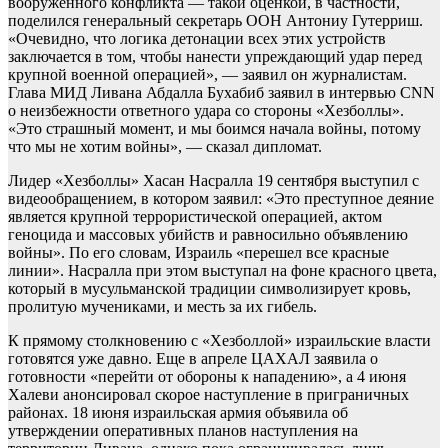
вооруженного конфликта — такой оценкой, в частности,
поделился генеральный секретарь ООН Антониу Гутерриш.
«Очевидно, что логика детонации всех этих устройств
заключается в том, чтобы нанести упреждающий удар перед
крупной военной операцией», — заявил он журналистам.
Глава МИД Ливана Абдалла Бухабиб заявил в интервью CNN
о неизбежности ответного удара со стороны «Хезболлы».
«Это страшный момент, и мы боимся начала войны, потому
что мы не хотим войны», — сказал дипломат.
Лидер «Хезболлы» Хасан Насралла 19 сентября выступил с
видеообращением, в котором заявил: «Это преступное деяние
является крупной террористической операцией, актом
геноцида и массовых убийств и равносильно объявлению
войны». По его словам, Израиль «перешел все красные
линии». Насралла при этом выступал на фоне красного цвета,
который в мусульманской традиции символизирует кровь,
пролитую мучениками, и месть за их гибель.
К прямому столкновению с «Хезболлой» израильские власти
готовятся уже давно. Еще в апреле ЦАХАЛ заявила о
готовности «перейти от обороны к нападению», а 4 июня
Халеви анонсировал скорое наступление в приграничных
районах. 18 июня израильская армия объявила об
утверждении оперативных планов наступления на