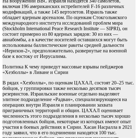
На вооружении ВВС Израиля находятся 340 самолетов,
включая 196 американских истребителей F-16 различных
модификаций, а также 145 вертолетов. Израиль также
обладает ядерным арсеналом. По оценкам Стокгольмского
международного института исследований проблем мира
(Stockholm International Peace Research Institute — SIPRI), он
состоит примерно из 80 ядерных зарядов: 30 из них —
авиабомбы, а в качестве носителей оставшихся могут быть
использованы баллистические ракеты средней дальности
«Иерихон-2», предположительно, развернутые на военной
базе к востоку от Иерусалима.
Политика
К чему приведут массовые взрывы пейджеров
«Хезболлы» в Ливане и Сирии
В рядах «Хезболлы», по оценкам ЦАХАЛ, состоят 20–25 тыс.
бойцов, у группировки также несколько десятков тысяч
резервистов. Израильские военные отдельно выделяют
элитное подразделение «Радван», специализирующееся на
операциях внутри Израиля и планировании захвата
приграничных территорий и общин. ЦАХАЛ оценивает
численность этого подразделения в несколько тысяч хорошо
подготовленных бойцов, некоторые из которых имеют опыт
участия в боевых действиях в Сирии. Хасан Насралла в 2021
году заявил, что в его подчинении находятся 100 тыс.