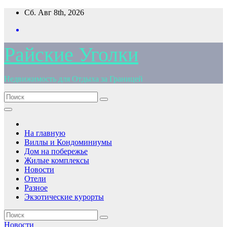
Перейти
Сб. Авг 8th, 2026
к
содержимому
Райские Уголки
Недвижимость для Отдыха за Границей
На главную
Виллы и Кондоминиумы
Дом на побережье
Жилые комплексы
Новости
Отели
Разное
Экзотические курорты
Новости