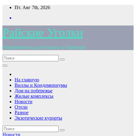
Перейти
Пт. Авг 7th, 2026
к
содержимому
Райские Уголки
Недвижимость для Отдыха за Границей
На главную
Виллы и Кондоминиумы
Дом на побережье
Жилые комплексы
Новости
Отели
Разное
Экзотические курорты
Новости