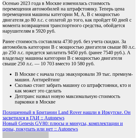
Осенью 2023 года в Москве изменилась стоимость
перемещения автомобилей на штрафстоянку. Теперь цена
перемещения машины категории М, А, В с мощностью
двигателя до 80 л.с. с оплатой до того, как пройдет 60 дней с
момента возвращения транспортного средства, обойдется
нарушителям в 5920 руб.
Ранее стоимость составляла 4730 руб. без учета скидки. За
автомобиль категории В с мощностью двигателя свыше 80 л.с.
до 250 л.с. придется заплатить 9450 руб. (ранее 7540 руб.). А
владельцу машины категории В с мощностью двигателя
свыше 250 л.с. — 10 703 вместо 10 580 руб.
В Москве с начала года эвакуировали 39 тыс. премиум-
машин. Антирейтинг
Сколько стоит забрать машину со штрафстоянки, кто и
как может это сделать
Дептранс назвал новую максимальную стоимость
парковки в Москве
Навигация
Похищенный в Британии Land Rover нашли в Иркутске. Он
засветился в ГАИ :: Autonews
по
Новый Genesis GV80: плюсы и минусы, комплектации и
записям
цены, покупать или нет :: Autonews