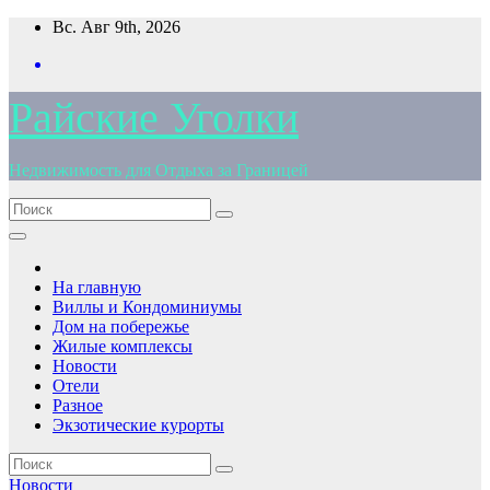
Перейти
Вс. Авг 9th, 2026
к
содержимому
Райские Уголки
Недвижимость для Отдыха за Границей
На главную
Виллы и Кондоминиумы
Дом на побережье
Жилые комплексы
Новости
Отели
Разное
Экзотические курорты
Новости