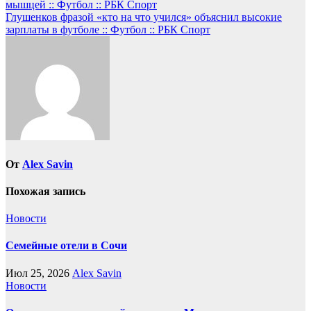
мышцей :: Футбол :: РБК Спорт
по
Глушенков фразой «кто на что учился» объяснил высокие
записям
зарплаты в футболе :: Футбол :: РБК Спорт
От
Alex Savin
Похожая запись
Новости
Семейные отели в Сочи
Июл 25, 2026
Alex Savin
Новости