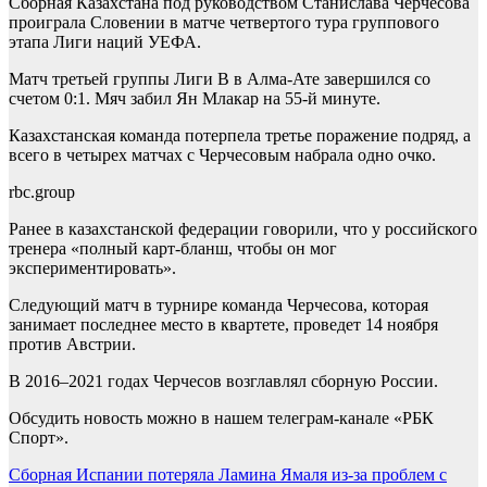
Сборная Казахстана под руководством Станислава Черчесова
проиграла Словении в матче четвертого тура группового
этапа Лиги наций УЕФА.
Матч третьей группы Лиги B в Алма-Ате завершился со
счетом 0:1. Мяч забил Ян Млакар на 55-й минуте.
Казахстанская команда потерпела третье поражение подряд, а
всего в четырех матчах с Черчесовым набрала одно очко.
rbc.group
Ранее в казахстанской федерации говорили, что у российского
тренера «полный карт-бланш, чтобы он мог
экспериментировать».
Следующий матч в турнире команда Черчесова, которая
занимает последнее место в квартете, проведет 14 ноября
против Австрии.
В 2016–2021 годах Черчесов возглавлял сборную России.
Обсудить новость можно в нашем телеграм-канале «РБК
Спорт».
Навигация
Сборная Испании потеряла Ламина Ямаля из-за проблем с