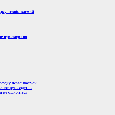
здку незабываемой
ое руководство
поездку незабываемой
олное руководство
 и не ошибиться