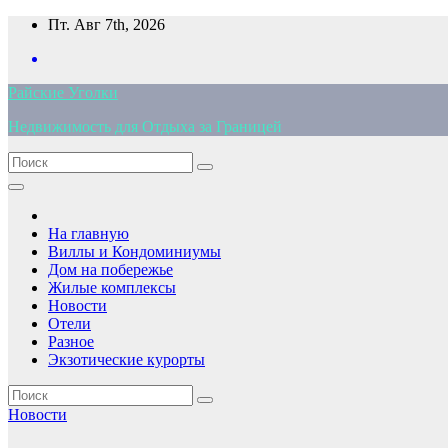
Перейти
Пт. Авг 7th, 2026
к
содержимому
Райские Уголки
Недвижимость для Отдыха за Границей
На главную
Виллы и Кондоминиумы
Дом на побережье
Жилые комплексы
Новости
Отели
Разное
Экзотические курорты
Новости