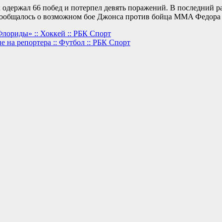
 одержал 66 побед и потерпел девять поражений. В последний ра
сообщалось о возможном бое Джонса против бойца MMA Федора Ем
Флориды» :: Хоккей :: РБК Спорт
 на репортера :: Футбол :: РБК Спорт