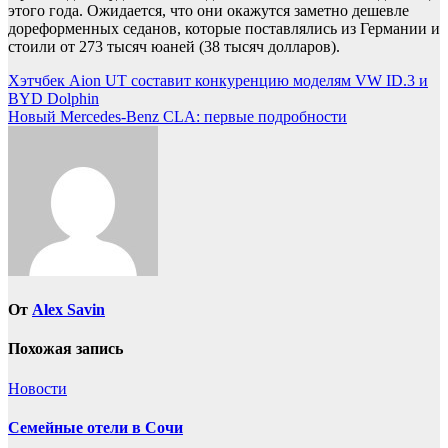
этого года. Ожидается, что они окажутся заметно дешевле
дореформенных седанов, которые поставлялись из Германии и
стоили от 273 тысяч юаней (38 тысяч долларов).
Навигация
Хэтчбек Aion UT составит конкуренцию моделям VW ID.3 и
BYD Dolphin
по
Новый Mercedes-Benz CLA: первые подробности
записям
От
Alex Savin
Похожая запись
Новости
Семейные отели в Сочи