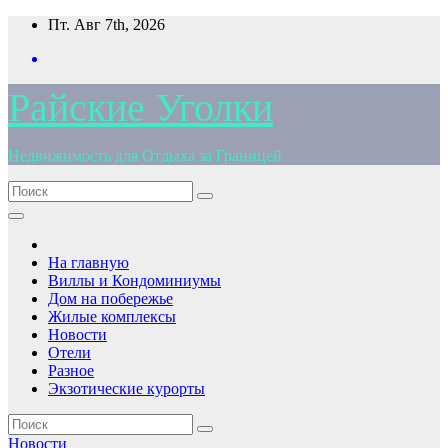
Перейти
Пт. Авг 7th, 2026
к
содержимому
Райские Уголки
Недвижимость для Отдыха за Границей
На главную
Виллы и Кондоминиумы
Дом на побережье
Жилые комплексы
Новости
Отели
Разное
Экзотические курорты
Новости