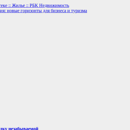
теке :: Жилье :: РБК Недвижимость
я: новые горизонты для бизнеса и туризма
здку незабываемой