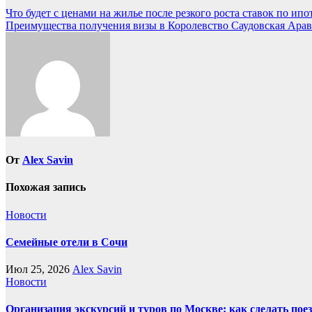
Навигация
Что будет с ценами на жилье после резкого роста ставок по ипо
Преимущества получения визы в Королевство Саудовская Арави
по
записям
От
Alex Savin
Похожая запись
Новости
Семейные отели в Сочи
Июл 25, 2026
Alex Savin
Новости
Организация экскурсий и туров по Москве: как сделать пое