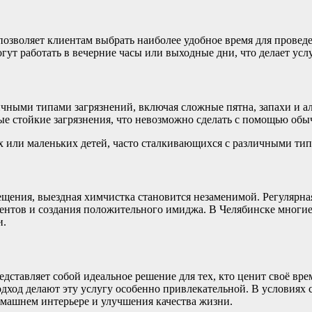
озволяет клиентам выбрать наиболее удобное время для проведе
ут работать в вечерние часы или выходные дни, что делает усл
личными типами загрязнений, включая сложные пятна, запахи и
мые стойкие загрязнения, что невозможно сделать с помощью об
х или маленьких детей, часто сталкивающихся с различными тип
ещения, выездная химчистка становится незаменимой. Регулярн
иентов и создания положительного имиджа. В Челябинске многи
и.
дставляет собой идеальное решение для тех, кто ценит своё вре
дход делают эту услугу особенно привлекательной. В условиях 
омашнем интерьере и улучшения качества жизни.