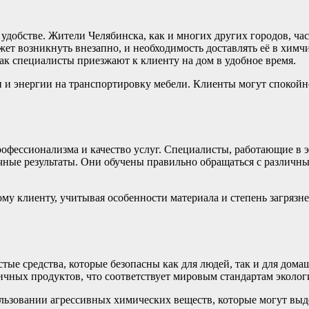
добстве. Жители Челябинска, как и многих других городов, час
жет возникнуть внезапно, и необходимость доставлять её в хим
ак специалисты приезжают к клиенту на дом в удобное время.
и и энергии на транспортировку мебели. Клиенты могут спокой
офессионализма и качество услуг. Специалисты, работающие в 
чные результаты. Они обучены правильно обращаться с различны
 клиенту, учитывая особенности материала и степень загрязнени
ые средства, которые безопасны как для людей, так и для дом
чных продуктов, что соответствует мировым стандартам эколог
льзовании агрессивных химических веществ, которые могут выде