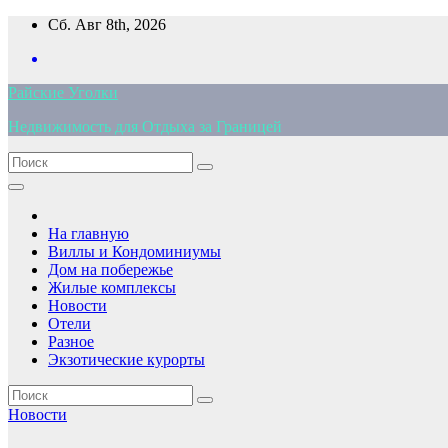
Перейти
Сб. Авг 8th, 2026
к
содержимому
Райские Уголки
Недвижимость для Отдыха за Границей
На главную
Виллы и Кондоминиумы
Дом на побережье
Жилые комплексы
Новости
Отели
Разное
Экзотические курорты
Новости