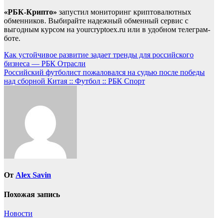
«РБК-Крипто»
запустил мониторинг криптовалютных
обменников. Выбирайте надежный обменный сервис с
выгодным курсом на yourcryptoex.ru или в удобном телеграм-
боте.
Навигация
Как устойчивое развитие задает тренды для российского
бизнеса — РБК Отрасли
по
Российский футболист пожаловался на судью после победы
записям
над сборной Китая :: Футбол :: РБК Спорт
От
Alex Savin
Похожая запись
Новости