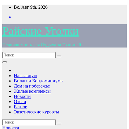
Перейти
Вс. Авг 9th, 2026
к
содержимому
Райские Уголки
Недвижимость для Отдыха за Границей
На главную
Виллы и Кондоминиумы
Дом на побережье
Жилые комплексы
Новости
Отели
Разное
Экзотические курорты
Новости