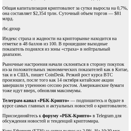
Общая капитализация криптовалют за сутки выросла на 0,7%,
она составляет $2,354 трлн. Суточный объем торгов — $81
млрд.
rbc.group
Индекс страха и жадности на крипторынке находится на
отметке в 48 баллов из 100. В прошедшие выходные
показатель поднялся из зоны «страха» в нейтральный
диапазон.
Рыночные настроения начали склоняться в сторону покупок
из-за положительных экономических показателей как в Китае,
так и в США, пишет CoinDesk. Резкий рост курса BTC
произошел, после того как 14 октября китайские акции
завершили утреннюю сессию ростом. Американские бумаги
тоже идут вверх, обновляя максимумы.
Телеграм-канал «РБК-Крипто»
— подпишитесь и будьте в
курсе самых главных и актуальных новостей о криптовалюте.
Присоединяйтесь к
форуму «РБК-Крипто»
в Telegram для
обсуждения новостей и тенденций криптомира.
Курс Ethereum (ETH) за сутки вырос на 2,9%. На 10:30 мск