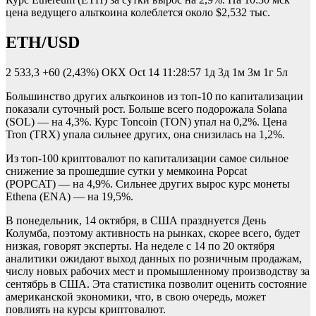
цена ведущего альткоина колеблется около $2,532 тыс.
ETH/USD
2 533,3
+60 (2,43%)
ОКХ
Oct 14 11:28:57
1д 3д 1м 3м 1г 5л
Большинство других альткоинов из топ-10 по капитализации
показали суточный рост. Больше всего подорожала Solana
(SOL) — на 4,3%. Курс Toncoin (TON) упал на 0,2%. Цена
Tron (TRX) упала сильнее других, она снизилась на 1,2%.
Из топ-100 криптовалют по капитализации самое сильное
снижение за прошедшие сутки у мемкоина Popcat
(POPCAT) — на 4,9%. Сильнее других вырос курс монеты
Ethena (ENA) — на 19,5%.
В понедельник, 14 октября, в США празднуется День
Колумба, поэтому активность на рынках, скорее всего, будет
низкая, говорят эксперты. На неделе с 14 по 20 октября
аналитики ожидают выход данных по розничным продажам,
числу новых рабочих мест и промышленному производству за
сентябрь в США. Эта статистика позволит оценить состояние
американской экономики, что, в свою очередь, может
повлиять на курсы криптовалют.