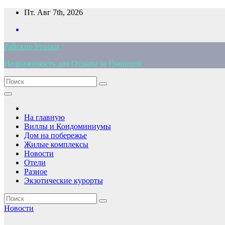
Перейти
Пт. Авг 7th, 2026
к
содержимому
Райские Уголки
Недвижимость для Отдыха за Границей
На главную
Виллы и Кондоминиумы
Дом на побережье
Жилые комплексы
Новости
Отели
Разное
Экзотические курорты
Новости