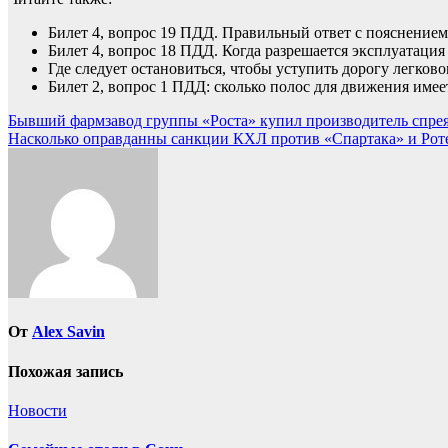
Билет 4, вопрос 19 ПДД. Правильный ответ с пояснением
Билет 4, вопрос 18 ПДД. Когда разрешается эксплуатация
Где следует остановиться, чтобы уступить дорогу легко
Билет 2, вопрос 1 ПДД: cколько полос для движения имеет
Навигация
Бывший фармзавод группы «Роста» купил производитель спре
Насколько оправданны санкции КХЛ против «Спартака» и Ротен
по
записям
От
Alex Savin
Похожая запись
Новости