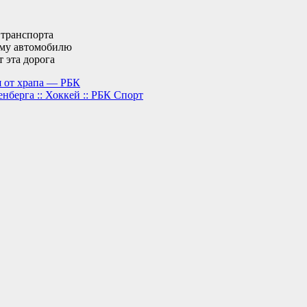
 транспорта
вому автомобилю
 эта дорога
я от храпа — РБК
берга :: Хоккей :: РБК Спорт