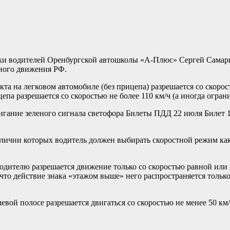
вки водителей Оренбургской автошколы «А-Плюс» Сергей Самар
ного движения РФ.
та на легковом автомобиле (без прицепа) разрешается со скорос
епа разрешается со скоростью не более 110 км/ч (а иногда огран
мигание зеленого сигнала светофора
Билеты ПДД
22 июля
Билет 
аличии которых водитель должен выбирать скоростной режим как
одителю разрешается движение только со скоростью равной или б
то действие знака «этажом выше» него распространяется только 
левой полосе разрешается двигаться со скоростью не менее 50 км