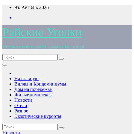
Перейти
Чт. Авг 6th, 2026
к
содержимому
Райские Уголки
Недвижимость для Отдыха за Границей
На главную
Виллы и Кондоминиумы
Дом на побережье
Жилые комплексы
Новости
Отели
Разное
Экзотические курорты
Новости