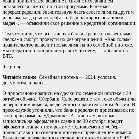
«Банк принял такое решение в связи с исчерпанием
оставшегося лимита по этой программе. Ранее мы
перераспределили значительную часть своего лимита другим
игрокам, когда рынок де-факто был на пороге остановки
выдач», — объяснили свое решение в кредитной организации.
Там уточнили, что все клиенты банка с ранее назначенными
сделками смогут провести их без ограничений. «Как только
правительство выделит новые лимиты по семейной ипотеке,
мы оперативно возобновим работу по ней», — добавили в
ВТБ.
rbc.group
Читайте также
: Семейная ипотека — 2024: условия,
документы, нюансы
О приостановке записи на сделки по семейной ипотеке с 30
октября объявил Сбербанк. Свое решение там тоже объяснили
исчерпанием лимита, выделенного правительством России. В
пресс-службе уточнили, что банк продолжит прием заявок по
этой программе на «Домклик». А клиентам, которые
записались на оформление сделки до 30 октября, кредит
оформят в стандартном режиме. Одновременно «Сбер»
поднял ставки по семейной ипотеке с превышением лимита.
Размер средневзвешенных ставок по ипотеке составит 9,4%,