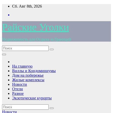
Перейти
Сб. Авг 8th, 2026
к
содержимому
Райские Уголки
Недвижимость для Отдыха за Границей
На главную
Виллы и Кондоминиумы
Дом на побережье
Жилые комплексы
Новости
Отели
Разное
Экзотические курорты
Новости