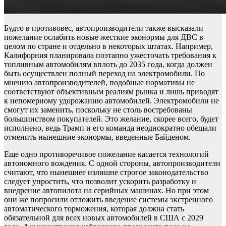
Будто в противовес, автопроизводители также высказали
пожелание ослабить новые жесткие эконормы для ДВС в
целом по стране и отдельно в некоторых штатах. Например,
Калифорния планировала поэтапно ужесточать требования к
топливным автомобилям вплоть до 2035 года, когда должен
быть осуществлен полный переход на электромобили. По
мнению автопроизводителей, подобные нормативы не
соответствуют объективным реалиям рынка и лишь приводят
к непомерному удорожанию автомобилей. Электромобили не
смогут их заменить, поскольку не столь востребованы
большинством покупателей. Это желание, скорее всего, будет
исполнено, ведь Трамп и его команда неоднократно обещали
отменить нынешние эконормы, введенные Байденом.
Еще одно противоречивое пожелание касается технологий
автономного вождения. С одной стороны, автопроизводители
считают, что нынешнее излишне строгое законодательство
следует упростить, что позволит ускорить разработку и
внедрение автопилота на серийных машинах. Но при этом
они же попросили отложить введение системы экстренного
автоматического торможения, которая должна стать
обязательной для всех новых автомобилей в США с 2029