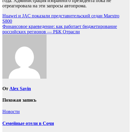
года. Администрация избранного президента пока не
отреагировала на эти запросы автопрома.
Навигация
Huawei и JAC показали представительский седан Maextro
S800
по
Финансовое краеведение: как работает бюджетирование
записям
российских регионов — РБК Отрасли
От
Alex Savin
Похожая запись
Новости
Семейные отели в Сочи