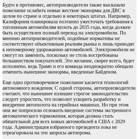
Будто в противовес, автопроизводители также высказали
пожелание ослабить новые жесткие эконормы для ДВС в
целом по стране и отдельно в некоторых штатах. Например,
Калифорния планировала поэтапно ужесточать требования к
топливным автомобилям вплоть до 2035 года, когда должен
быть осуществлен полный переход на электромобили. По
мнению автопроизводителей, подобные нормативы не
соответствуют объективным реалиям рынка и лишь приводят
к непомерному удорожанию автомобилей. Электромобили не
смогут их заменить, поскольку не столь востребованы
большинством покупателей. Это желание, скорее всего, будет
исполнено, ведь Трамп и его команда неоднократно обещали
отменить нынешние эконормы, введенные Байденом.
Еще одно противоречивое пожелание касается технологий
автономного вождения. С одной стороны, автопроизводители
считают, что нынешнее излишне строгое законодательство
следует упростить, что позволит ускорить разработку и
внедрение автопилота на серийных машинах. Но при этом
они же попросили отложить введение системы экстренного
автоматического торможения, которая должна стать
обязательной для всех новых автомобилей в США с 2029
года. Администрация избранного президента пока не
отреагировала на эти запросы автопрома.