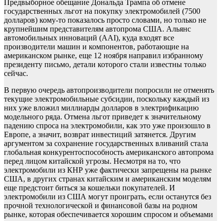
Предвыборное обещание Дональда Трампа об отмене
государственных льгот на покупку электромобилей (7500
долларов) кому-то показалось просто словами, но только не
крупнейшим представителям автопрома США. Альянс
автомобильных инноваций (AAI), куда входят все
производители машин и компонентов, работающие на
американском рынке, еще 12 ноября направил избранному
президенту письмо, детали которого стали известны только
сейчас.
В первую очередь автопроизводители попросили не отменять
текущие электромобильные субсидии, поскольку каждый из
них уже вложил миллиарды долларов в электрификацию
модельного ряда. Отмена льгот приведет к значительному
падению спроса на электромобили, как это уже произошло в
Европе, а значит, возврат инвестиций затянется. Другим
аргументом за сохранение государственных вливаний стала
глобальная конкурентоспособность американского автопрома
перед лицом китайской угрозы. Несмотря на то, что
электромобили из КНР уже фактически запрещены на рынке
США, в других странах китайским и американским моделям
еще предстоит биться за кошельки покупателей. И
электромобили из США могут проиграть, если останутся без
прочной технологической и финансовой базы на родном
рынке, которая обеспечивается хорошим спросом и объемами