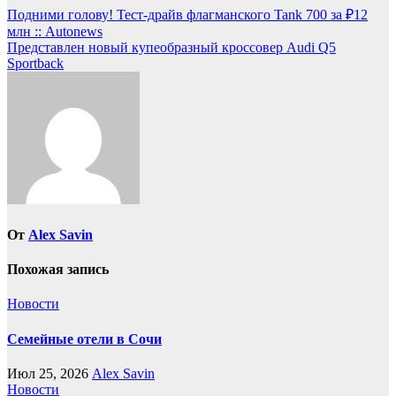
Навигация
Подними голову! Тест-драйв флагманского Tank 700 за ₽12
млн :: Autonews
по
Представлен новый купеобразный кроссовер Audi Q5
записям
Sportback
От
Alex Savin
Похожая запись
Новости
Семейные отели в Сочи
Июл 25, 2026
Alex Savin
Новости