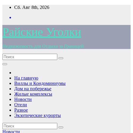
Перейти
Сб. Авг 8th, 2026
к
содержимому
Райские Уголки
Недвижимость для Отдыха за Границей
На главную
Виллы и Кондоминиумы
Дом на побережье
Жилые комплексы
Новости
Отели
Разное
Экзотические курорты
Новости