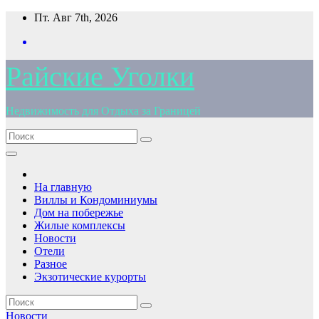
Перейти
Пт. Авг 7th, 2026
к
содержимому
Райские Уголки
Недвижимость для Отдыха за Границей
На главную
Виллы и Кондоминиумы
Дом на побережье
Жилые комплексы
Новости
Отели
Разное
Экзотические курорты
Новости