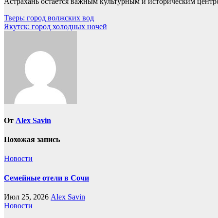
Астрахань остается важным культурным и историческим центро
Навигация
Тверь: город волжских вод
Якутск: город холодных ночей
по
записям
От
Alex Savin
Похожая запись
Новости
Семейные отели в Сочи
Июл 25, 2026
Alex Savin
Новости