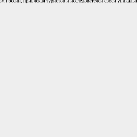
м России, привлекая туристов и исследователей своей уникальн