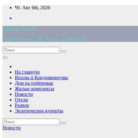
Перейти
Чт. Авг 6th, 2026
к
содержимому
Райские Уголки
Недвижимость для Отдыха за Границей
На главную
Виллы и Кондоминиумы
Дом на побережье
Жилые комплексы
Новости
Отели
Разное
Экзотические курорты
Новости