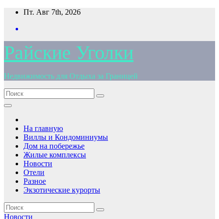
Перейти
Пт. Авг 7th, 2026
к
содержимому
Райские Уголки
Недвижимость для Отдыха за Границей
На главную
Виллы и Кондоминиумы
Дом на побережье
Жилые комплексы
Новости
Отели
Разное
Экзотические курорты
Новости