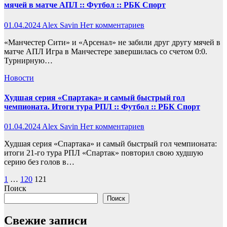
мячей в матче АПЛ :: Футбол :: РБК Спорт
01.04.2024
Alex Savin
Нет комментариев
«Манчестер Сити» и «Арсенал» не забили друг другу мячей в
матче АПЛ Игра в Манчестере завершилась со счетом 0:0.
Турнирную…
Новости
Худшая серия «Спартака» и самый быстрый гол
чемпионата. Итоги тура РПЛ :: Футбол :: РБК Спорт
01.04.2024
Alex Savin
Нет комментариев
Худшая серия «Спартака» и самый быстрый гол чемпионата:
итоги 21-го тура РПЛ «Спартак» повторил свою худшую
серию без голов в…
Пагинация
1
…
120
121
Поиск
записей
Поиск
Свежие записи