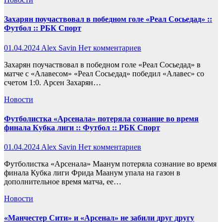
Захарян поучаствовал в победном голе «Реал Сосьедад» ::
Футбол :: РБК Спорт
01.04.2024
Alex Savin
Нет комментариев
Захарян поучаствовал в победном голе «Реал Сосьедад» в
матче с «Алавесом» «Реал Сосьедад» победил «Алавес» со
счетом 1:0. Арсен Захарян…
Новости
Футболистка «Арсенала» потеряла сознание во время
финала Кубка лиги :: Футбол :: РБК Спорт
01.04.2024
Alex Savin
Нет комментариев
Футболистка «Арсенала» Маанум потеряла сознание во время
финала Кубка лиги Фрида Маанум упала на газон в
дополнительное время матча, ее…
Новости
«Манчестер Сити» и «Арсенал» не забили друг другу