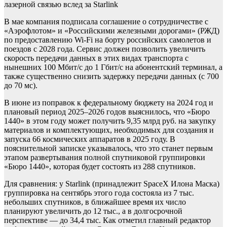
лазерной связью вслед за Starlink
В мае компания подписала соглашение о сотрудничестве с
«Аэрофлотом» и «Российскими железными дорогами» (РЖД)
по предоставлению Wi-Fi на борту российских самолетов и
поездов с 2028 года. Сервис должен позволить увеличить
скорость передачи данных в этих видах транспорта с
нынешних 100 Мбит/с до 1 Гбит/с на абонентский терминал, а
также существенно снизить задержку передачи данных (с 700
до 70 мс).
В июне из поправок к федеральному бюджету на 2024 год и
плановый период 2025–2026 годов выяснилось, что «Бюро
1440» в этом году может получить 9,35 млрд руб. на закупку
материалов и комплектующих, необходимых для создания и
запуска 66 космических аппаратов в 2025 году. В
пояснительной записке указывалось, что это станет первым
этапом развертывания полной спутниковой группировки
«Бюро 1440», которая будет состоять из 288 спутников.
Для сравнения: у Starlink (принадлежит SpaceX Илона Маска)
группировка на сентябрь этого года состояла из 7 тыс.
небольших спутников, в ближайшее время их число
планируют увеличить до 12 тыс., а в долгосрочной
перспективе — до 34,4 тыс. Как отметил главный редактор