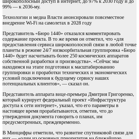
широкополосный доступ в интернет, до 97% к 2030 году и до
99% — к 2036-му.
Технологии и медиа
Власти анонсировали повсеместное
внедрение Wi-Fi на самолетах в 2028 году
Представитель «Бюро 1440» отказался комментировать
содержание проекта. В то же время он отметил, что «для
предоставления сервиса широкополосной связи в любой точке
планеты в режиме 24/7 низкоорбитальная группировка «Бюро
1440» будет насчитывать более 250 космических аппаратов
собственной разработки и производства». «Сейчас мы
находимся на этапе подготовки к масштабированию
группировки и проработки технических и экономических
условий подключения к будущему сервису наших
потенциальных клиентов», — сказал он.
Представитель аппарата вице-премьера Дмитрия Григоренко,
который курирует федеральный проект «Инфраструктура
доступа к сети интернет», указал, что его параметры в
настоящее время прорабатываются, отметив, что до
утверждения документа говорить о планах, им
предусмотренных, преждевременно.
В Минцифры отметили, что развитие спутниковой связи для
них — «один из основных приоритетов на ближайшую