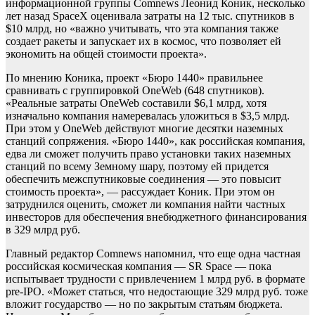
информационной группы Comnews Леонид Коник, несколько
лет назад SpaceX оценивала затраты на 12 тыс. спутников в
$10 млрд, но «важно учитывать, что эта компания также
создает ракеты и запускает их в космос, что позволяет ей
экономить на общей стоимости проекта».
По мнению Коника, проект «Бюро 1440» правильнее
сравнивать с группировкой OneWeb (648 спутников).
«Реальные затраты OneWeb составили $6,1 млрд, хотя
изначально компания намеревалась уложиться в $3,5 млрд.
При этом у OneWeb действуют многие десятки наземных
станций сопряжения. «Бюро 1440», как российская компания,
едва ли сможет получить право установки таких наземных
станций по всему Земному шару, поэтому ей придется
обеспечить межспутниковые соединения — это повысит
стоимость проекта», — рассуждает Коник. При этом он
затруднился оценить, сможет ли компания найти частных
инвесторов для обеспечения внебюджетного финансирования
в 329 млрд руб.
Главный редактор Comnews напомнил, что еще одна частная
российская космическая компания — SR Space — пока
испытывает трудности с привлечением 1 млрд руб. в формате
pre-IPO. «Может статься, что недостающие 329 млрд руб. тоже
вложит государство — но по закрытым статьям бюджета.