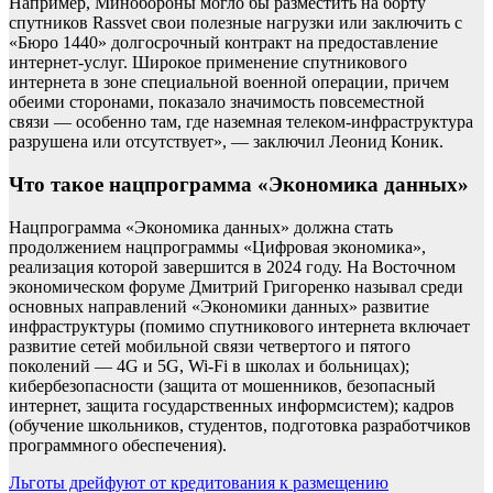
Например, Минобороны могло бы разместить на борту
спутников Rassvet свои полезные нагрузки или заключить с
«Бюро 1440» долгосрочный контракт на предоставление
интернет-услуг. Широкое применение спутникового
интернета в зоне специальной военной операции, причем
обеими сторонами, показало значимость повсеместной
связи — особенно там, где наземная телеком-инфраструктура
разрушена или отсутствует», — заключил Леонид Коник.
Что такое нацпрограмма «Экономика данных»
Нацпрограмма «Экономика данных» должна стать
продолжением нацпрограммы «Цифровая экономика»,
реализация которой завершится в 2024 году. На Восточном
экономическом форуме Дмитрий Григоренко называл среди
основных направлений «Экономики данных» развитие
инфраструктуры (помимо спутникового интернета включает
развитие сетей мобильной связи четвертого и пятого
поколений — 4G и 5G, Wi-Fi в школах и больницах);
кибербезопасности (защита от мошенников, безопасный
интернет, защита государственных информсистем); кадров
(обучение школьников, студентов, подготовка разработчиков
программного обеспечения).
Навигация
Льготы дрейфуют от кредитования к размещению